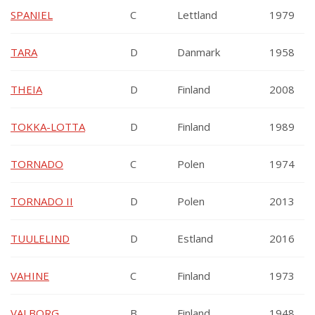
SPANIEL
C
Lettland
1979
TARA
D
Danmark
1958
THEIA
D
Finland
2008
TOKKA-LOTTA
D
Finland
1989
TORNADO
C
Polen
1974
TORNADO II
D
Polen
2013
TUULELIND
D
Estland
2016
VAHINE
C
Finland
1973
VALBORG
B
Finland
1948