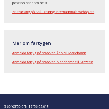
position när som helst.
YB tracking på Sail Training Internationals webbplats
Mer om fartygen
Anmälda fartyg på sträckan Åbo till Mariehamn
Anmälda fartyg på sträckan Mariehamn till Szczecin
60°05'50.0"N 19°56'05.0"E