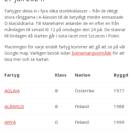
Fartygen delas in i fyra olika storleksklasser – från de riktigt
stora råriggarna i A-klassen till de betydligt mindre enmastade
D-klassbåtarna. Till Mariehamn anländer de en efter en från
måndagen till senast kl. 12 på onsdagen den 24 juli. De stannar
till lördagen då starten går i sista racet mot Szczecin i Polen.
Placeringen för varje enskilt fartyg kommer att gå att se på vår
Google map. Vänligen besök sidan
Evenemangsområde
för att
läsa mer och se kartan.
Fartyg
Klass
Nation
Byggd
AGLAIA
B
Österrike
1977
ALBANUS
B
Finland
1988
ANYA
D
Finland
1999