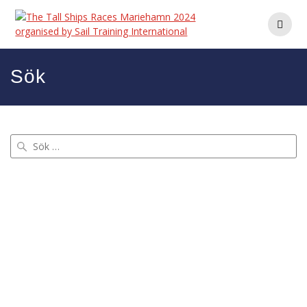
Hoppa
till
innehåll
Sök
Sök
efter: