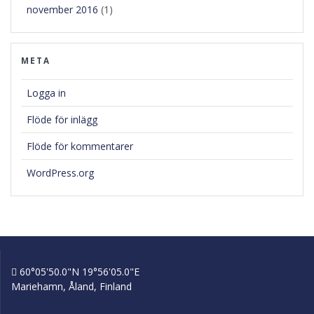
november 2016
(1)
META
Logga in
Flöde för inlägg
Flöde för kommentarer
WordPress.org
60°05'50.0"N 19°56'05.0"E
Mariehamn, Åland, Finland