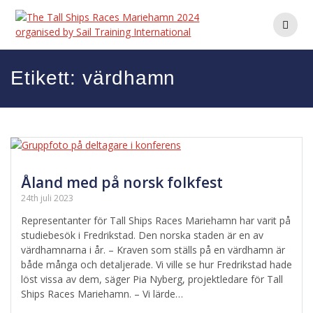
Hoppa
till
innehåll
Etikett:
värdhamn
Åland med på norsk folkfest
24th juli 2023
Representanter för Tall Ships Races Mariehamn har varit på
studiebesök i Fredrikstad. Den norska staden är en av
värdhamnarna i år. – Kraven som ställs på en värdhamn är
både många och detaljerade. Vi ville se hur Fredrikstad hade
löst vissa av dem, säger Pia Nyberg, projektledare för Tall
Ships Races Mariehamn. – Vi lärde…