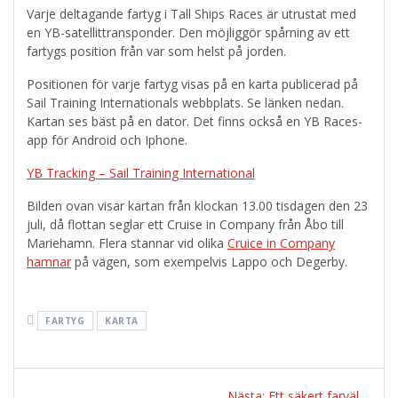
Varje deltagande fartyg i Tall Ships Races är utrustat med
en YB-satellittransponder. Den möjliggör spårning av ett
fartygs position från var som helst på jorden.
Positionen för varje fartyg visas på en karta publicerad på
Sail Training Internationals webbplats. Se länken nedan.
Kartan ses bäst på en dator. Det finns också en YB Races-
app för Android och Iphone.
YB Tracking – Sail Training International
Bilden ovan visar kartan från klockan 13.00 tisdagen den 23
juli, då flottan seglar ett Cruise in Company från Åbo till
Mariehamn. Flera stannar vid olika
Cruice in Company
hamnar
på vägen, som exempelvis Lappo och Degerby.
FARTYG
KARTA
Inläggsnavigering
Nästa
Nästa:
Ett säkert farväl