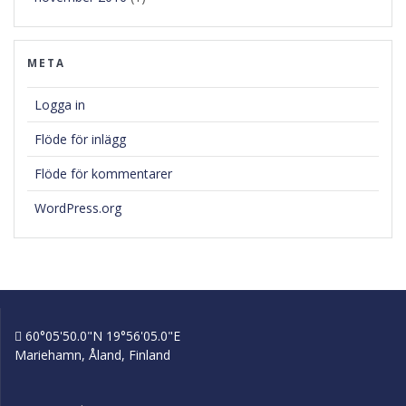
META
Logga in
Flöde för inlägg
Flöde för kommentarer
WordPress.org
60°05'50.0"N 19°56'05.0"E
Mariehamn, Åland, Finland