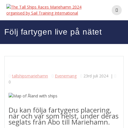
Hoppa
till
innehåll
Följ fartygen live på nätet
tallshipsmariehamn
Evenemang
23rd juli 2024
|
0
Du kan följa fartygens placering,
när och var som helst, under deras
seglats från Åbo till Mariehamn.