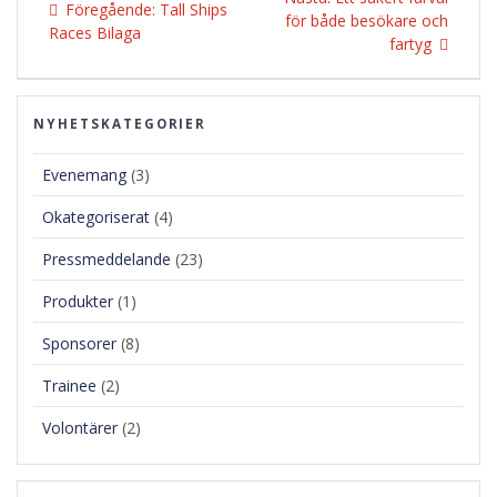
Föregående
Föregående:
Tall Ships
inlägg:
för både besökare och
inlägg:
Races Bilaga
fartyg
NYHETSKATEGORIER
Evenemang
(3)
Okategoriserat
(4)
Pressmeddelande
(23)
Produkter
(1)
Sponsorer
(8)
Trainee
(2)
Volontärer
(2)