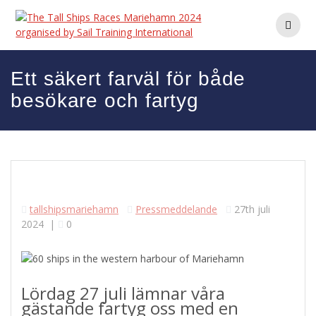
Hoppa
till
innehåll
Ett säkert farväl för både
besökare och fartyg
tallshipsmariehamn
Pressmeddelande
27th juli
2024
|
0
Lördag 27 juli lämnar våra
gästande fartyg oss med en