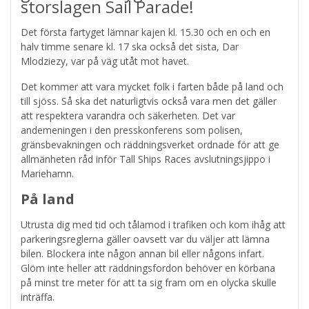
storslagen Sail Parade!
Det första fartyget lämnar kajen kl. 15.30 och en och en
halv timme senare kl. 17 ska också det sista, Dar
Mlodziezy, var på väg utåt mot havet.
Det kommer att vara mycket folk i farten både på land och
till sjöss. Så ska det naturligtvis också vara men det gäller
att respektera varandra och säkerheten. Det var
andemeningen i den presskonferens som polisen,
gränsbevakningen och räddningsverket ordnade för att ge
allmänheten råd inför Tall Ships Races avslutningsjippo i
Mariehamn.
På land
Utrusta dig med tid och tålamod i trafiken och kom ihåg att
parkeringsreglerna gäller oavsett var du väljer att lämna
bilen. Blockera inte någon annan bil eller någons infart.
Glöm inte heller att räddningsfordon behöver en körbana
på minst tre meter för att ta sig fram om en olycka skulle
inträffa.