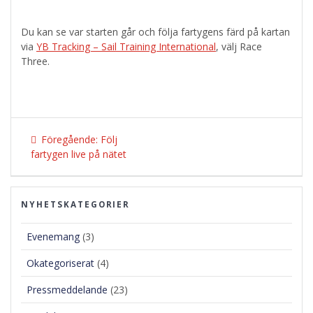
Du kan se var starten går och följa fartygens färd på kartan
via
YB Tracking – Sail Training International
, välj Race
Three.
Inläggsnavigering
Föregående
Föregående:
Följ
inlägg:
fartygen live på nätet
NYHETSKATEGORIER
Evenemang
(3)
Okategoriserat
(4)
Pressmeddelande
(23)