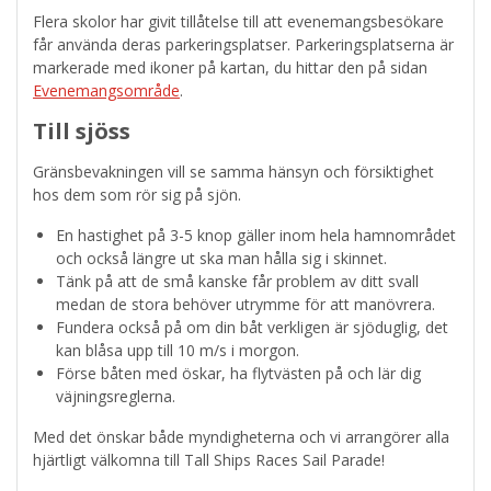
Flera skolor har givit tillåtelse till att evenemangsbesökare
får använda deras parkeringsplatser. Parkeringsplatserna är
markerade med ikoner på kartan, du hittar den på sidan
Evenemangsområde
.
Till sjöss
Gränsbevakningen vill se samma hänsyn och försiktighet
hos dem som rör sig på sjön.
En hastighet på 3-5 knop gäller inom hela hamnområdet
och också längre ut ska man hålla sig i skinnet.
Tänk på att de små kanske får problem av ditt svall
medan de stora behöver utrymme för att manövrera.
Fundera också på om din båt verkligen är sjöduglig, det
kan blåsa upp till 10 m/s i morgon.
Förse båten med öskar, ha flytvästen på och lär dig
väjningsreglerna.
Med det önskar både myndigheterna och vi arrangörer alla
hjärtligt välkomna till Tall Ships Races Sail Parade!