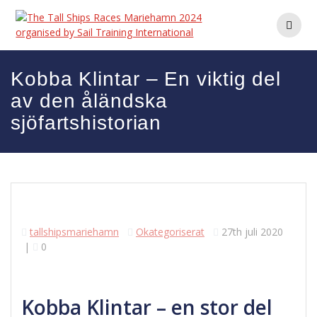
Hoppa
till
innehåll
Kobba Klintar – En viktig del
av den åländska
sjöfartshistorian
tallshipsmariehamn
Okategoriserat
27th juli 2020
|
0
Kobba Klintar – en stor del