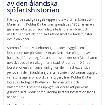
av den åländska
sjöfartshistorian
Här tog de ståtliga segelskeppen lots vid sin ankomst till
Mariehamn. Kobba Klintar som grundades 1862, är en en
gammal lotsstation som idag inte längre är i bruk och
istället har blivit ett populärt utflyktsmål för både turister
och ålänningar.
Samma år som Mariehamn grundades byggdes en
lotsstation ute på Kobba Klintar. Detta var på grund av
handelssjöfarten tog fart under dessa tider och Mariehamn
utvecklades till en viktigt hamnstad. Under de 110 år som
lotsstationen var i användning, var den mest expansiva
perioden i den åländska sjöfartshistorien. Lotsarnas uppgift
var att navigera ombord på fartygen, från Kobba Klintar
lotsades fartyg till Rödhamn, Hammarudda och
Västerhamn. Lotsarnas uppgift var också att pricka ut
grunden in till Mariehamn. Kobba Klintars lotsstation lades
ner år 1972.