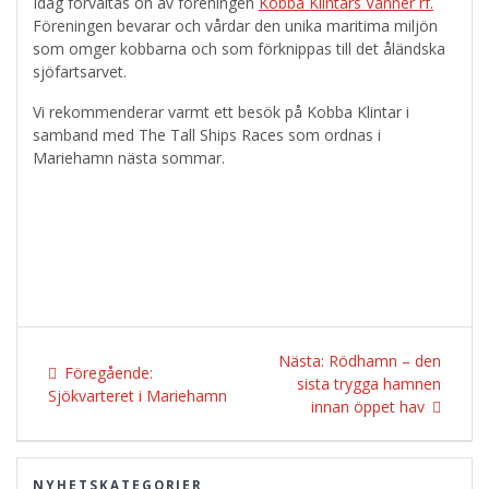
Idag förvaltas ön av föreningen
Kobba Klintars Vänner rf.
Föreningen bevarar och vårdar den unika maritima miljön
som omger kobbarna och som förknippas till det åländska
sjöfartsarvet.
Vi rekommenderar varmt ett besök på Kobba Klintar i
samband med The Tall Ships Races som ordnas i
Mariehamn nästa sommar.
Inläggsnavigering
Nästa
Nästa:
Rödhamn – den
Föregående
Föregående:
inlägg:
sista trygga hamnen
inlägg:
Sjökvarteret i Mariehamn
innan öppet hav
NYHETSKATEGORIER