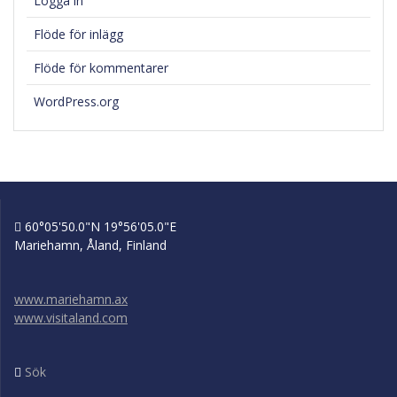
Logga in
Flöde för inlägg
Flöde för kommentarer
WordPress.org
60°05'50.0"N 19°56'05.0"E
Mariehamn, Åland, Finland
www.mariehamn.ax
www.visitaland.com
Sök