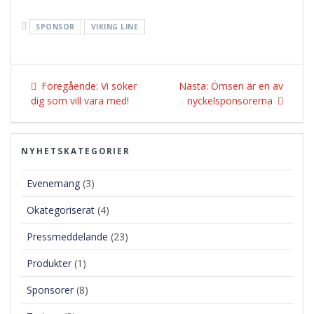
SPONSOR
VIKING LINE
Inläggsnavigering
Föregående
Nästa
Föregående:
Vi söker
Nästa:
Ömsen är en av
inlägg:
inlägg:
dig som vill vara med!
nyckelsponsorerna
NYHETSKATEGORIER
Evenemang
(3)
Okategoriserat
(4)
Pressmeddelande
(23)
Produkter
(1)
Sponsorer
(8)