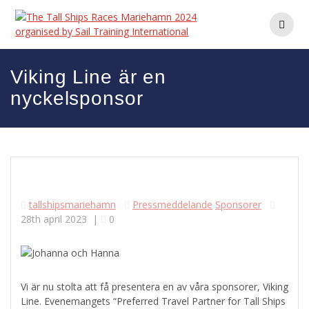
Hoppa
till
innehåll
Viking Line är en
nyckelsponsor
tallshipsmariehamn
Pressmeddelande
Sponsorer
28th april 2023
|
0
Vi är nu stolta att få presentera en av våra sponsorer, Viking
Line. Evenemangets “Preferred Travel Partner for Tall Ships