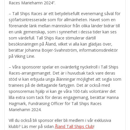
Races Mariehamn 2024”.
– Tall Ships Races är ett betydelsefullt evenemang såväl för
sjöfartsintresserade som för allmänheten. Havet som en
förenande länk mellan människor från olika länder bidrar till
en unik gemenskap, som i synnerhet i dessa tider kan ses
som värdefull. Tall Ships Race stimulerar därtill
besöksnäringen på Åland, vilket vi alla kan glädjas över,
berättar Johanna Boijer-Svahnström, informationsdirektör
på Viking Line.
– Våra sponsorer spelar en ovärderlig nyckelroll i Tall Ships
Races-arrangemanget. Det är i huvudsak tack vare deras
stöd vi kan erbjuda unga ålänningar möjlighet att segla som
trainees på de deltagande fartygen. Det är också med
sponsorernas hjälp vi kan ge våra 100-tals volontärer det
lilla extra som tack för deras engagemang, berättar Hanna
Hagmark, Fundraising Officer för Tall Ships Races
Mariehamn 2024.
Vill du också bli sponsor eller bli medlem i vår exklusiva
klubb? Läs mer på sidan
Åland Tall Ships Club
!